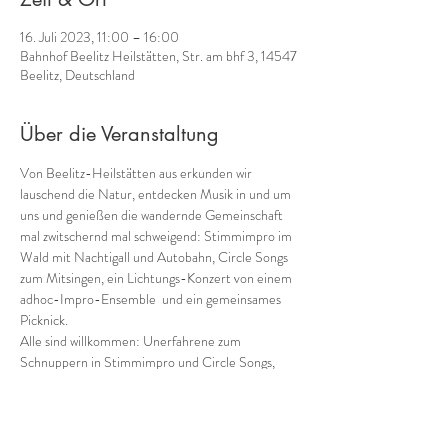
16. Juli 2023, 11:00 – 16:00
Bahnhof Beelitz Heilstätten, Str. am bhf 3, 14547
Beelitz, Deutschland
Über die Veranstaltung
Von Beelitz-Heilstätten aus erkunden wir 
lauschend die Natur, entdecken Musik in und um 
uns und genießen die wandernde Gemeinschaft 
mal zwitschernd mal schweigend: Stimmimpro im 
Wald mit Nachtigall und Autobahn, Circle Songs 
zum Mitsingen, ein Lichtungs-Konzert von einem 
adhoc-Impro-Ensemble  und ein gemeinsames 
Picknick.
Alle sind willkommen: Unerfahrene zum 
Schnuppern in Stimmimpro und Circle Songs, 
Erfahrene zum Vertiefen!
Je nach Wanderlust sind wir ein bis zwei Stunden 
zu Fuß unterwegs. 
Treffpunkt um 11 Uhr: direkt am Ausgang von 