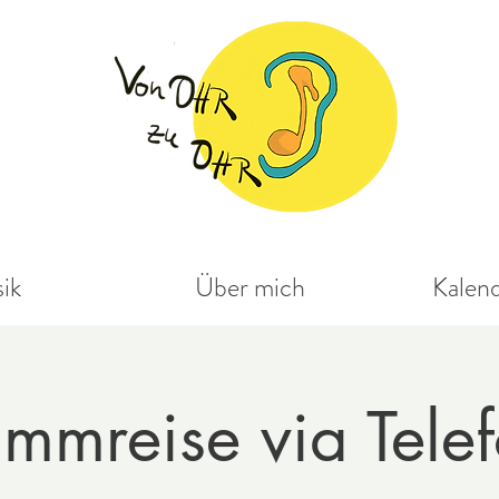
ik
Über mich
Kalen
immreise via Tele