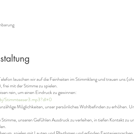
inbarung
staltung
lefon lauschen wir auf die Feinheiten im Stimmklang und trauen uns (oh
 frei mit der Stimme zu spielen.
eisen rein, um einen Eindruck zu gewinnen:
bj/Stimmteaser3.mp3?dl=0
zählige Möglichkeiten, unser persönliches Wohlbefinden zu erhöhen. Und d
e Stimme, unseren Gefühlen Ausdruck zu verleihen, in tiefen Kontakt zu
den.
 herum, spielen mit Lauten und Rhythmen und erfinden Fantasiesprachen