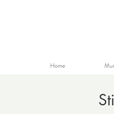
Home
Mus
St