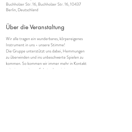
Buchholzer Str. 16, Buchholzer Str. 16, 10437
Berlin, Deutschland
Über die Veranstaltung
Wir alle tragen ein wunderbares, körpereigenes  
Instrument in uns - unsere Stimme! 
Die Gruppe unterstützt uns dabei, Hemmungen 
zu überwinden und ins unbeschwerte Spielen zu 
kommen. So kommen wir immer mehr in Kontakt 
mit einem weiteren Schatz, den wir in uns tragen: 
unserer eigene Musik! 
Wie klingen wir als Gruppe heute? Wild, zart, 
rauh, blumig, blau?
Harmonisch oder chaotisch?
Alles kann, nichts muss!
Frei oder mit Struktur? Lange Töne, treibende 
Rhythmen?Jenseits von richtig und falsch!
Mehr anzeigen