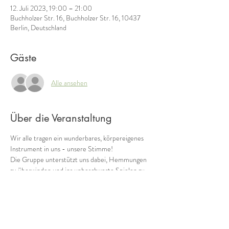
12. Juli 2023, 19:00 – 21:00
Buchholzer Str. 16, Buchholzer Str. 16, 10437
Berlin, Deutschland
Gäste
Alle ansehen
Über die Veranstaltung
Wir alle tragen ein wunderbares, körpereigenes  
Instrument in uns - unsere Stimme! 
Die Gruppe unterstützt uns dabei, Hemmungen 
zu überwinden und ins unbeschwerte Spielen zu 
kommen. So kommen wir immer mehr in Kontakt 
mit einem weiteren Schatz, den wir in uns tragen: 
unserer eigene Musik! 
Wie klingen wir als Gruppe heute? Wild, zart, 
rauh, blumig, blau?