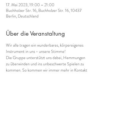
17. Mai 2023, 19:00 – 21:00
Buchholzer Str. 16, Buchholzer Str. 16, 10437
Berlin, Deutschland
Über die Veranstaltung
Wir alle tragen ein wunderbares, körpereigenes  
Instrument in uns - unsere Stimme! 
Die Gruppe unterstützt uns dabei, Hemmungen 
zu überwinden und ins unbeschwerte Spielen zu 
kommen. So kommen wir immer mehr in Kontakt 
mit einem weiteren Schatz, den wir in uns tragen: 
unserer eigene Musik! 
Wie klingen wir als Gruppe heute? Wild, zart, 
rauh, blumig, blau?
Harmonisch oder chaotisch?
Alles kann, nichts muss!
Frei oder mit Struktur? Lange Töne, treibende 
Rhythmen?Jenseits von richtig und falsch!
Mehr anzeigen