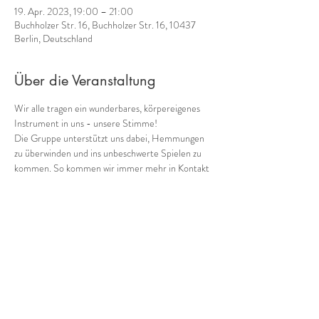
19. Apr. 2023, 19:00 – 21:00
Buchholzer Str. 16, Buchholzer Str. 16, 10437
Berlin, Deutschland
Über die Veranstaltung
Wir alle tragen ein wunderbares, körpereigenes  
Instrument in uns - unsere Stimme! 
Die Gruppe unterstützt uns dabei, Hemmungen 
zu überwinden und ins unbeschwerte Spielen zu 
kommen. So kommen wir immer mehr in Kontakt 
mit einem weiteren Schatz, den wir in uns tragen: 
unserer eigene Musik! 
Wie klingen wir als Gruppe heute? Wild, zart, 
rauh, blumig, blau?
Harmonisch oder chaotisch?
Alles kann, nichts muss!
Frei oder mit Struktur? Lange Töne, treibende 
Rhythmen?Jenseits von richtig und falsch!
Mehr anzeigen