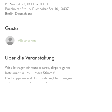
15. März 2023, 19:00 – 21:00
Buchholzer Str. 16, Buchholzer Str. 16, 10437
Berlin, Deutschland
Gäste
Alle ansehen
Über die Veranstaltung
Wir alle tragen ein wunderbares, körpereigenes  
Instrument in uns - unsere Stimme! 
Die Gruppe unterstützt uns dabei, Hemmungen 
zu überwinden und ins unbeschwerte Spielen zu 
kommen. So kommen wir immer mehr in Kontakt 
mit einem weiteren Schatz, den wir in uns tragen: 
unserer eigene Musik! 
Wie klingen wir als Gruppe heute? Wild, zart, 
rauh, blumig, blau?