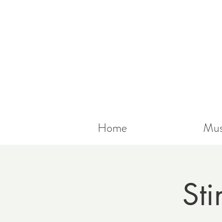
Home
Mus
St