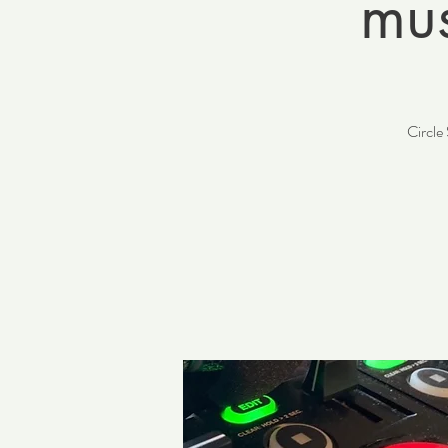
mus
Circle