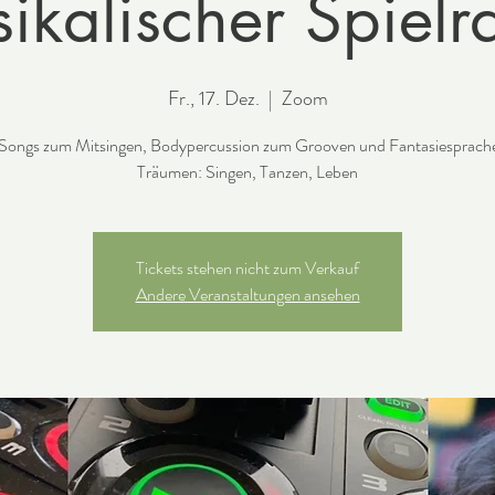
ikalischer Spiel
Fr., 17. Dez.
  |  
Zoom
 Songs zum Mitsingen, Bodypercussion zum Grooven und Fantasiesprac
Träumen: Singen, Tanzen, Leben
Tickets stehen nicht zum Verkauf
Andere Veranstaltungen ansehen