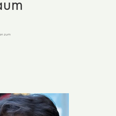
raum
hen zum