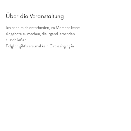
Über die Veranstaltung
Ich habe mich entschieden, im Moment keine 
Angebote zu machen, die irgend jemanden 
ausschließen. 
Folglich gibt’s erstmal kein Circlesinging in 
Präsenz.😕
Dafür gibt es zukünftig einmal die Woche ein 
online-Angebot, eine Stunde für musikalischen 
Kontakt für alle.
Ich improvisiere Circle Songs am Looper und wir 
probieren verschiedene Impro-Spielformate, die 
online gut funktionieren.
Kontakt und Verbindung,
Lebendigkeit und Kreativität,
Mehr anzeigen
Diese Veranstaltung teilen