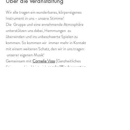
Über die Veranstaltung
Wir alle tragen ein wunderbares, körpereigenes 
Instrument in uns - unsere Stimme!
Die  Gruppe und eine annehmende Atmosphäre 
unterstützen uns dabei, Hemmungen  zu 
überwinden und ins unbeschwerte Spielen zu 
kommen. So kommen wir  immer mehr in Kontakt 
mit einem weiteren Schatz, den wir in uns tragen: 
 unserer eigenen Musik!
Gemeinsam mit 
Cornelia Voss
 (Ganzheitliches 
Stimmcoaching) biete ich 
regelmäßig donnerstags 
von 18:30 bis 20:30
verschiedene Möglichkeiten, in die Welt der 
Stimmimprovisation in der Gruppe einzutauchen.
Offene Gruppe (in der Regel jeden 1. und 3. 
Donnerstag - ohne Anmeldung)
Wie klingen wir als Gruppe heute? Wild, zart, 
rauh, blumig, blau?
Mehr anzeigen