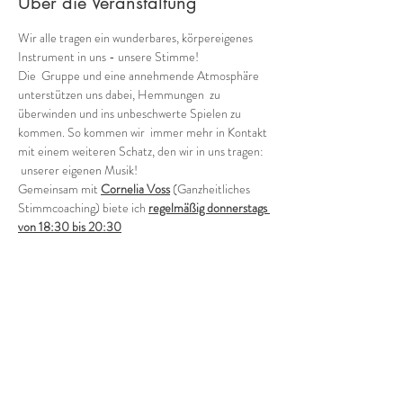
Über die Veranstaltung
Wir alle tragen ein wunderbares, körpereigenes 
Instrument in uns - unsere Stimme!
Die  Gruppe und eine annehmende Atmosphäre 
unterstützen uns dabei, Hemmungen  zu 
überwinden und ins unbeschwerte Spielen zu 
kommen. So kommen wir  immer mehr in Kontakt 
mit einem weiteren Schatz, den wir in uns tragen: 
 unserer eigenen Musik!
Gemeinsam mit 
Cornelia Voss
 (Ganzheitliches 
Stimmcoaching) biete ich 
regelmäßig donnerstags 
von 18:30 bis 20:30
verschiedene Möglichkeiten, in die Welt der 
Stimmimprovisation in der Gruppe einzutauchen.
Offene Gruppe (in der Regel jeden 1. und 3. 
Donnerstag - ohne Anmeldung)
Wie klingen wir als Gruppe heute? Wild, zart, 
rauh, blumig, blau?