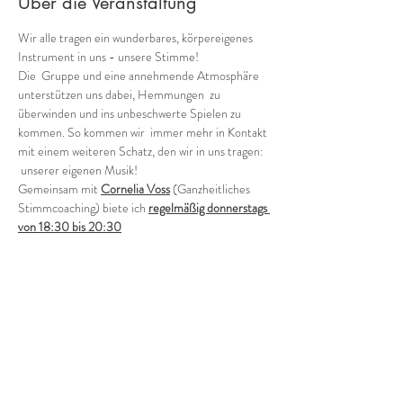
Über die Veranstaltung
Wir alle tragen ein wunderbares, körpereigenes 
Instrument in uns - unsere Stimme!
Die  Gruppe und eine annehmende Atmosphäre 
unterstützen uns dabei, Hemmungen  zu 
überwinden und ins unbeschwerte Spielen zu 
kommen. So kommen wir  immer mehr in Kontakt 
mit einem weiteren Schatz, den wir in uns tragen: 
 unserer eigenen Musik!
Gemeinsam mit 
Cornelia Voss
 (Ganzheitliches 
Stimmcoaching) biete ich 
regelmäßig donnerstags 
von 18:30 bis 20:30
verschiedene Möglichkeiten, in die Welt der 
Stimmimprovisation in der Gruppe einzutauchen.
Offene Gruppe (in der Regel jeden 1. und 3. 
Donnerstag - ohne Anmeldung)
Wie klingen wir als Gruppe heute? Wild, zart, 
rauh, blumig, blau?