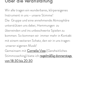
Über die Veranstaltung
Wir alle tragen ein wunderbares, körpereigenes 
Instrument in uns - unsere Stimme!
Die  Gruppe und eine annehmende Atmosphäre 
unterstützen uns dabei, Hemmungen  zu 
überwinden und ins unbeschwerte Spielen zu 
kommen. So kommen wir  immer mehr in Kontakt 
mit einem weiteren Schatz, den wir in uns tragen: 
 unserer eigenen Musik!
Gemeinsam mit 
Cornelia Voss
 (Ganzheitliches 
Stimmcoaching) biete ich 
regelmäßig donnerstags 
von 18:30 bis 20:30
verschiedene Möglichkeiten, in die Welt der 
Stimmimprovisation in der Gruppe einzutauchen.
Offene Gruppe (in der Regel jeden 1. und 3. 
Donnerstag - ohne Anmeldung)
Wie klingen wir als Gruppe heute? Wild, zart, 
rauh, blumig, blau?