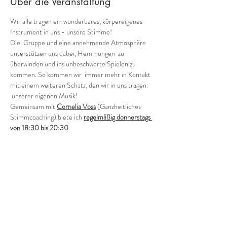
Über die Veranstaltung
Wir alle tragen ein wunderbares, körpereigenes 
Instrument in uns - unsere Stimme!
Die  Gruppe und eine annehmende Atmosphäre 
unterstützen uns dabei, Hemmungen  zu 
überwinden und ins unbeschwerte Spielen zu 
kommen. So kommen wir  immer mehr in Kontakt 
mit einem weiteren Schatz, den wir in uns tragen: 
 unserer eigenen Musik!
Gemeinsam mit 
Cornelia Voss
 (Ganzheitliches 
Stimmcoaching) biete ich 
regelmäßig donnerstags 
von 18:30 bis 20:30
verschiedene Möglichkeiten, in die Welt der 
Stimmimprovisation in der Gruppe einzutauchen.
Offene Gruppe (in der Regel jeden 1. und 3. 
Donnerstag - ohne Anmeldung)
Wie klingen wir als Gruppe heute? Wild, zart, 
rauh, blumig, blau?