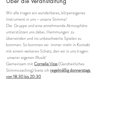
Über die Veranstaltung
Wir alle tragen ein wunderbares, körpereigenes 
Instrument in uns - unsere Stimme!
Die  Gruppe und eine annehmende Atmosphäre 
unterstützen uns dabei, Hemmungen  zu 
überwinden und ins unbeschwerte Spielen zu 
kommen. So kommen wir  immer mehr in Kontakt 
mit einem weiteren Schatz, den wir in uns tragen: 
 unserer eigenen Musik!
Gemeinsam mit 
Cornelia Voss
 (Ganzheitliches 
Stimmcoaching) biete ich 
regelmäßig donnerstags 
von 18:30 bis 20:30
verschiedene Möglichkeiten, in die Welt der 
Stimmimprovisation in der Gruppe einzutauchen.
Offene Gruppe (in der Regel jeden 1. und 3. 
Donnerstag - ohne Anmeldung)
Wie klingen wir als Gruppe heute? Wild, zart, 
rauh, blumig, blau?