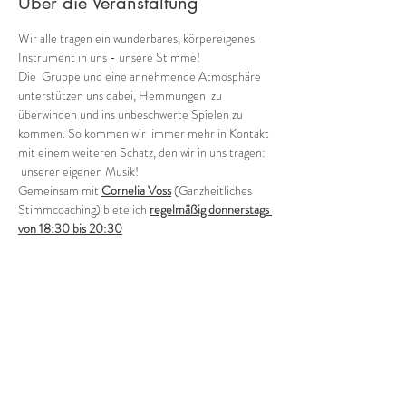
Über die Veranstaltung
Wir alle tragen ein wunderbares, körpereigenes 
Instrument in uns - unsere Stimme!
Die  Gruppe und eine annehmende Atmosphäre 
unterstützen uns dabei, Hemmungen  zu 
überwinden und ins unbeschwerte Spielen zu 
kommen. So kommen wir  immer mehr in Kontakt 
mit einem weiteren Schatz, den wir in uns tragen: 
 unserer eigenen Musik!
Gemeinsam mit 
Cornelia Voss
 (Ganzheitliches 
Stimmcoaching) biete ich 
regelmäßig donnerstags 
von 18:30 bis 20:30
verschiedene Möglichkeiten, in die Welt der 
Stimmimprovisation in der Gruppe einzutauchen.
Offene Gruppe (in der Regel jeden 1. und 3. 
Donnerstag - ohne Anmeldung)
Wie klingen wir als Gruppe heute? Wild, zart, 
rauh, blumig, blau?