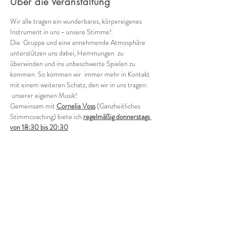
Über die Veranstaltung
Wir alle tragen ein wunderbares, körpereigenes 
Instrument in uns - unsere Stimme!
Die  Gruppe und eine annehmende Atmosphäre 
unterstützen uns dabei, Hemmungen  zu 
überwinden und ins unbeschwerte Spielen zu 
kommen. So kommen wir  immer mehr in Kontakt 
mit einem weiteren Schatz, den wir in uns tragen: 
 unserer eigenen Musik!
Gemeinsam mit 
Cornelia Voss
 (Ganzheitliches 
Stimmcoaching) biete ich 
regelmäßig donnerstags 
von 18:30 bis 20:30
verschiedene Möglichkeiten, in die Welt der 
Stimmimprovisation in der Gruppe einzutauchen.
Offene Gruppe (in der Regel jeden 1. und 3. 
Donnerstag - ohne Anmeldung)
Wie klingen wir als Gruppe heute? Wild, zart, 
rauh, blumig, blau?