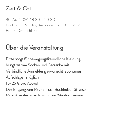
Zeit & Ort
30. Mai 2024, 18:30 – 20:30
Buchholzer Str. 16, Buchholzer Str. 16, 10437
Berlin, Deutschland
Über die Veranstaltung
Bitte sorgt für bewegungsfreundliche Kleidung, 
bringt warme Socken und Getränke mit.
Verbindliche Anmeldung erwünscht, spontanes 
Aufschlagen möglich.
15-25 € pro Abend 
Der Eingang zum Raum in der Buchholzer Strasse 
16 liegt an der Ecke Buchholzer/Greifenhagener 
Strasse
Wir alle tragen ein wunderbares, körpereigenes 
Instrument in uns - unsere Stimme! 
Die Gruppe und eine annehmende Atmosphäre 
unterstützen uns dabei, Hemmungen zu 