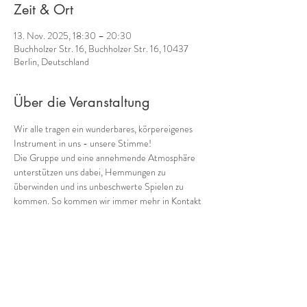
Zeit & Ort
13. Nov. 2025, 18:30 – 20:30
Buchholzer Str. 16, Buchholzer Str. 16, 10437
Berlin, Deutschland
Über die Veranstaltung
Wir alle tragen ein wunderbares, körpereigenes 
Instrument in uns - unsere Stimme! 
Die Gruppe und eine annehmende Atmosphäre 
unterstützen uns dabei, Hemmungen zu 
überwinden und ins unbeschwerte Spielen zu 
kommen. So kommen wir immer mehr in Kontakt 
mit einem weiteren Schatz, den wir in uns tragen: 
unserer eigenen Musik! 
Gemeinsam mit 
Cornelia Voss
 (Ganzheitliches 
Stimmcoaching) biete ich 
regelmäßig donnerstags 
von 18:30 bis 20:30
verschiedene Möglichkeiten, in die Welt der 