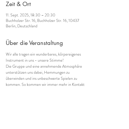
Zeit & Ort
11. Sept. 2025, 18:30 – 20:30
Buchholzer Str. 16, Buchholzer Str. 16, 10437
Berlin, Deutschland
Über die Veranstaltung
Wir alle tragen ein wunderbares, körpereigenes 
Instrument in uns - unsere Stimme! 
Die Gruppe und eine annehmende Atmosphäre 
unterstützen uns dabei, Hemmungen zu 
überwinden und ins unbeschwerte Spielen zu 
kommen. So kommen wir immer mehr in Kontakt 
mit einem weiteren Schatz, den wir in uns tragen: 
unserer eigenen Musik! 
Gemeinsam mit 
Cornelia Voss
 (Ganzheitliches 
Stimmcoaching) biete ich 
regelmäßig donnerstags 
von 18:30 bis 20:30
verschiedene Möglichkeiten, in die Welt der 