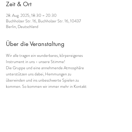
Zeit & Ort
28. Aug. 2025, 18:30 – 20:30
Buchholzer Str. 16, Buchholzer Str. 16, 10437
Berlin, Deutschland
Über die Veranstaltung
Wir alle tragen ein wunderbares, körpereigenes 
Instrument in uns - unsere Stimme! 
Die Gruppe und eine annehmende Atmosphäre 
unterstützen uns dabei, Hemmungen zu 
überwinden und ins unbeschwerte Spielen zu 
kommen. So kommen wir immer mehr in Kontakt 
mit einem weiteren Schatz, den wir in uns tragen: 
unserer eigenen Musik! 
Gemeinsam mit 
Cornelia Voss
 (Ganzheitliches 
Stimmcoaching) biete ich 
regelmäßig donnerstags 
von 18:30 bis 20:30
verschiedene Möglichkeiten, in die Welt der 