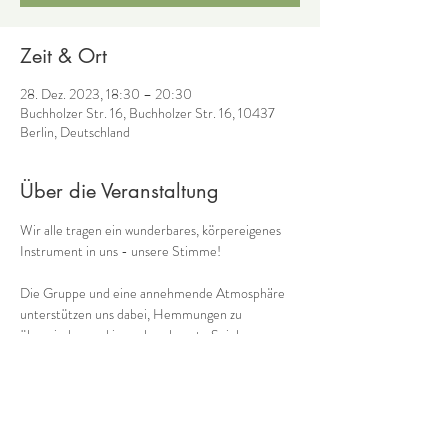
Zeit & Ort
28. Dez. 2023, 18:30 – 20:30
Buchholzer Str. 16, Buchholzer Str. 16, 10437
Berlin, Deutschland
Über die Veranstaltung
Wir alle tragen ein wunderbares, körpereigenes 
Instrument in uns - unsere Stimme! 
Die Gruppe und eine annehmende Atmosphäre 
unterstützen uns dabei, Hemmungen zu 
überwinden und ins unbeschwerte Spielen zu 
kommen. So kommen wir immer mehr in Kontakt 
mit einem weiteren Schatz, den wir in uns tragen: 
unserer eigenen Musik! 
Gemeinsam mit 
Cornelia Voss
 (Ganzheitliches 
Stimmcoaching) biete ich 
regelmäßig donnerstags 