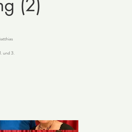
ng (2)
atthias
1. und 3.