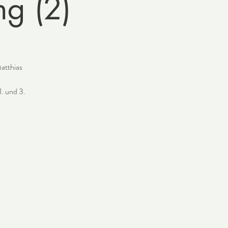
ng (2)
atthias
1. und 3.