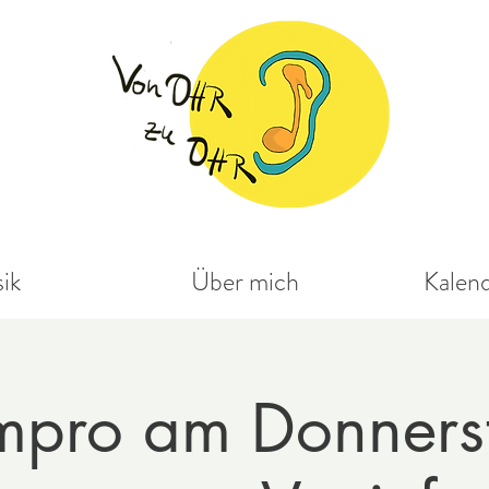
ik
Über mich
Kalen
mpro am Donnerst