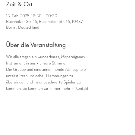
Zeit & Ort
13. Feb. 2025, 18:30 – 20:30
Buchholzer Str. 16, Buchholzer Str. 16, 10437
Berlin, Deutschland
Über die Veranstaltung
Wir alle tragen ein wunderbares, körpereigenes 
Instrument in uns - unsere Stimme! 
Die Gruppe und eine annehmende Atmosphäre 
unterstützen uns dabei, Hemmungen zu 
überwinden und ins unbeschwerte Spielen zu 
kommen. So kommen wir immer mehr in Kontakt 
mit einem weiteren Schatz, den wir in uns tragen: 
unserer eigenen Musik! 
Gemeinsam mit 
Cornelia Voss
 (Ganzheitliches 
Stimmcoaching) biete ich 
regelmäßig donnerstags 
von 18:30 bis 20:30
verschiedene Möglichkeiten, in die Welt der 