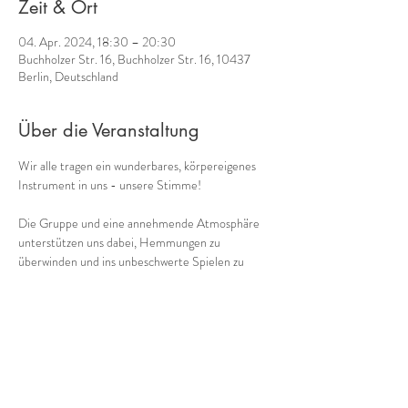
Zeit & Ort
04. Apr. 2024, 18:30 – 20:30
Buchholzer Str. 16, Buchholzer Str. 16, 10437
Berlin, Deutschland
Über die Veranstaltung
Wir alle tragen ein wunderbares, körpereigenes 
Instrument in uns - unsere Stimme! 
Die Gruppe und eine annehmende Atmosphäre 
unterstützen uns dabei, Hemmungen zu 
überwinden und ins unbeschwerte Spielen zu 
kommen. So kommen wir immer mehr in Kontakt 
mit einem weiteren Schatz, den wir in uns tragen: 
unserer eigenen Musik! 
Gemeinsam mit 
Cornelia Voss
 (Ganzheitliches 
Stimmcoaching) biete ich 
regelmäßig donnerstags 
von 18:30 bis 20:30
verschiedene Möglichkeiten, in die Welt der 