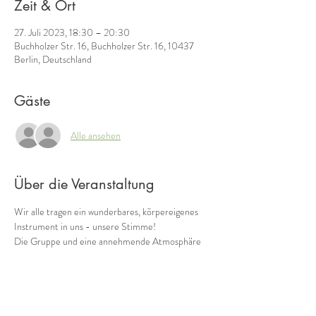
Zeit & Ort
27. Juli 2023, 18:30 – 20:30
Buchholzer Str. 16, Buchholzer Str. 16, 10437
Berlin, Deutschland
Gäste
Alle ansehen
Über die Veranstaltung
Wir alle tragen ein wunderbares, körpereigenes 
Instrument in uns - unsere Stimme! 
Die Gruppe und eine annehmende Atmosphäre 
unterstützen uns dabei, Hemmungen zu 
überwinden und ins unbeschwerte Spielen zu 
kommen. So kommen wir immer mehr in Kontakt 
mit einem weiteren Schatz, den wir in uns tragen: 
unserer eigenen Musik! 