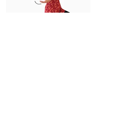
Wir alle tragen ein wunderbares, körpereigenes 
Instrument in uns - unsere Stimme!
Die  Gruppe und eine annehmende Atmosphäre 
unterstützen uns dabei, Hemmungen  zu 
überwinden und ins unbeschwerte Spielen zu 
kommen. So kommen wir  immer mehr in Kontakt 
mit einem weiteren Schatz, den wir in uns tragen: 
 unserer eigenen Musik!
Mehr anzeigen
Diese Veranstaltung teilen