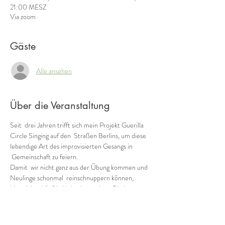
21:00 MESZ
Via zoom
Gäste
Alle ansehen
Über die Veranstaltung
Seit  drei Jahren trifft sich mein Projekt Guerilla 
Circle Singing auf den  Straßen Berlins, um diese 
lebendige Art des improvisierten Gesangs in 
 Gemeinschaft zu feiern.
Damit  wir nicht ganz aus der Übung kommen und 
Neulinge schonmal  reinschnuppern können, 
biete ich zukünftig kleine kostenlose Circle 
 Singing Sessions (ca. 30min) via zoom an.
Inspiriert  von eurem Anblick, wie ihr 
stummgeschaltet aus voller Kehle mitsingt  und 