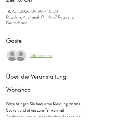
18. Apr. 2026, 09:30 – 16:00
Potsdam, Am Kanal 47, 14467 Potsdam,
Deutschland
Gäste
Alle ansehen
Über die Veranstaltung
Workshop
Bitte bringen Sie bequeme Kleidung, warme 
Socken und etwas zum Trinken mit.
An diesem Tag voll menschlicher Begegnung 
machen wir spielerisch Musik mit unserem 
Körper. Wir klatschen und tanzen im Rhythmus, 
wir lauschen und tönen. Leichte musikalische 