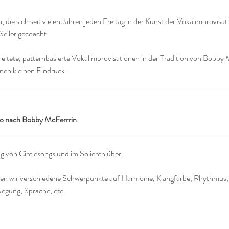
, die sich seit vielen Jahren jeden Freitag in der Kunst der Vokalimprovisa
eiler gecoacht. 
eitete, patternbasierte Vokalimprovisationen in der Tradition von Bobby McF
nen kleinen Eindruck:
ro nach Bobby McFerrrin
g von Circlesongs und im Solieren über.
tzen wir verschiedene Schwerpunkte auf Harmonie, Klangfarbe, Rhythmus, 
egung, Sprache, etc.