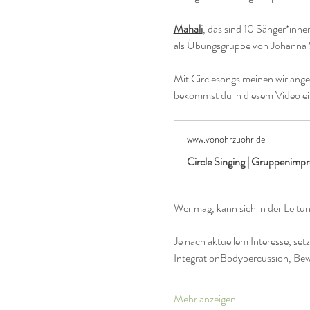
Mahali
, das sind 10 Sänger*innen
als Übungsgruppe von Johanna S
Mit Circlesongs meinen wir angel
bekommst du in diesem Video ei
www.vonohrzuohr.de
Circle Singing | Gruppenimp
Wer mag, kann sich in der Leitun
Je nach aktuellem Interesse, se
IntegrationBodypercussion, Bew
Mehr anzeigen