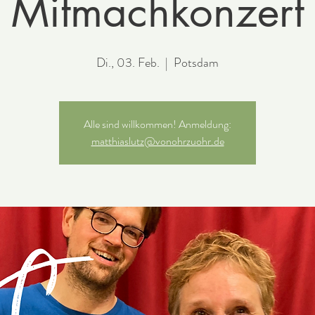
Mitmachkonzert
Di., 03. Feb.
  |  
Potsdam
Alle sind willkommen! Anmeldung:
matthiaslutz@vonohrzuohr.de