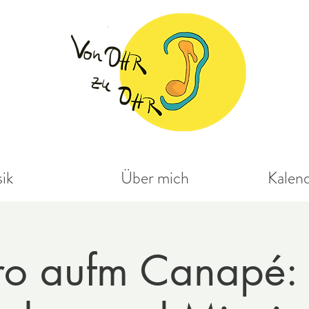
ik
Über mich
Kalen
ro aufm Canapé: