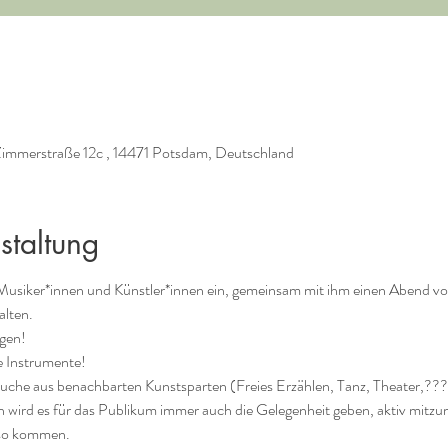
immerstraße 12c , 14471 Potsdam, Deutschland
staltung
Musiker*innen und Künstler*innen ein, gemeinsam mit ihm einen Abend voll
alten.
ngen!
e Instrumente! 
uche aus benachbarten Kunstsparten (Freies Erzählen, Tanz, Theater,???
ird es für das Publikum immer auch die Gelegenheit geben, aktiv mitzu
 so kommen.