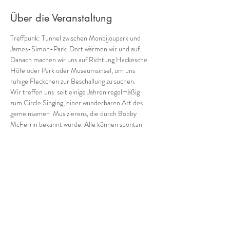
Über die Veranstaltung
Treffpunk: Tunnel zwischen Monbijoupark und 
James-Simon-Park. Dort wärmen wir und auf. 
Danach machen wir uns auf Richtung Hackesche 
Höfe oder Park oder Museumsinsel, um uns 
ruhige Fleckchen zur Beschallung zu suchen.
Wir treffen uns  seit einige Jahren regelmäßig 
zum Circle Singing, einer wunderbaren Art des 
gemeinsamen  Musizierens, die durch Bobby 
McFerrin bekannt wurde. Alle können spontan 
 ohne Vorerfahrung mitmachen und sich vom 
groove mitreißen lassen! 
Bitte sorgt für bewegungsfreundliche, wetterfeste 
Kleidung und bringt euch Getränke mit.
Teilnahmebeitrag: 5-15 €
Bitte bedenkt bei der Einschätzung eures 
Beitrags individuell folgende Punkte:
Wie ist Dein persönliches Budget?
Mehr anzeigen