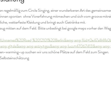
ahren regelmäßig zum Circle Singing, einer wunderbaren Art des gemeinsame
önnen spontan  ohne Vorerfahrung mitmachen und sich vom groove mitrei
liche, wetterfeste Kleidung und bringt euch Getränke mit.
eug mitten auf dem Feld. Bitte unbedingt bei google maps vorher den We
Unnamed%20Road,%2012101%20Berlin&amp;amp;ftid=0x47a84fb0
mp;gl=de&amp;amp;entry=gps&amp;amp;lucs=47067413&amp;amp;g
-warming-up suchen wir uns schöne Plätze auf dem Feld zum Singen.
Selbsteinschätzung 