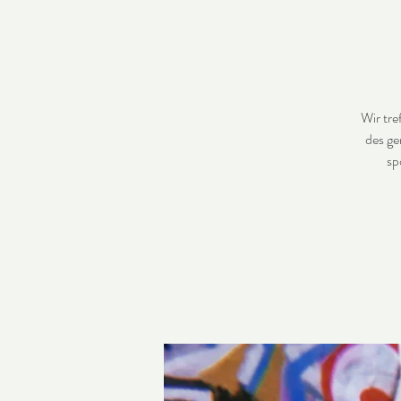
Wir tre
des ge