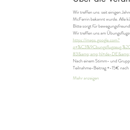
Wir treffen uns  seit einigen J
McFerrin bekannt wurde. Alle k
Bitte sorgt für bewegungsfreund
Wir treffen uns am Übungsflugz
https://maps.google.com?
q=%C3%9Cbungsflugzeug,%20
83&amp;amp;hl=de-DE&amp;a
Nach einem Stimm- und Gruppen
Teilnahme-Beitrag +-15€ nach 
Mehr anzeigen