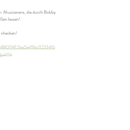
n  Musizierens, die durch Bobby 
ßen lassen! 
g checken!
b880114f:0xa5e49bc9233416
_st=ic