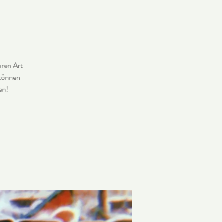
aren Art
 können