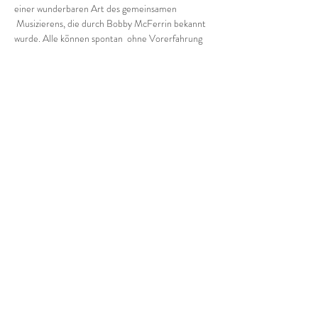
einer wunderbaren Art des gemeinsamen 
 Musizierens, die durch Bobby McFerrin bekannt 
wurde. Alle können spontan  ohne Vorerfahrung 
mitmachen und sich vom groove mitreißen 
lassen! Wir halten uns an die Abstandsregeln.
Bitte sorgt für bewegungsfreundliche, wetterfeste 
Kleidung und bringt euch Getränke mit.
Ich bitte um Voranmeldung.
5-10 € (nach Selbsteinschätzung)
Diese Veranstaltung teilen
Impressum/Datenschutz