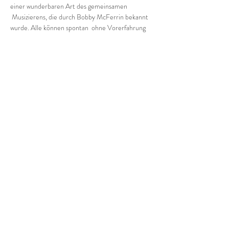
einer wunderbaren Art des gemeinsamen 
 Musizierens, die durch Bobby McFerrin bekannt 
wurde. Alle können spontan  ohne Vorerfahrung 
mitmachen und sich vom groove mitreißen 
lassen! Wir halten uns an die Abstandsregeln.
Bitte sorgt für bewegungsfreundliche, wetterfeste 
Kleidung und bringt euch Getränke mit.
Ich bitte um Voranmeldung.
5-10 € (nach Selbsteinschätzung)
Diese Veranstaltung teilen
Impressum/Datenschutz