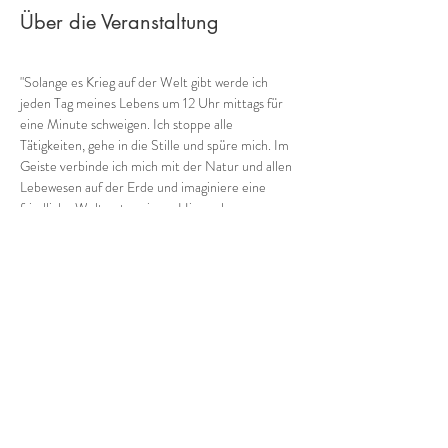
Über die Veranstaltung
"Solange es Krieg auf der Welt gibt werde ich 
jeden Tag meines Lebens um 12 Uhr mittags für 
eine Minute schweigen. Ich stoppe alle 
Tätigkeiten, gehe in die Stille und spüre mich. Im 
Geiste verbinde ich mich mit der Natur und allen 
Lebewesen auf der Erde und imaginiere eine 
friedliche Welt unter einem Himmel.
Danach erhebe ich meine Stimme zu einer Musik 
des Augenblicks (vom leisen Summen bis zum 
lauten Gesang), um meiner Sehnsucht Ausdruck 
zu verleihen: 
Frieden!"
Diesen Entschluss habe ich Ende Oktober 23 
gefasst und eingebettet in einen persönlichen 
Text über meinen Umgang mit 
Mehr anzeigen