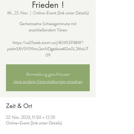
Frieden !
Mi., 22. Nov.
  |  
Online-Event (link unter Details)
Gemeinsame Schweigeminute mit
anschließendem Tönen
https://us05web.zoom.us/j/8245374841?
pwd=SXVSY09mc2xnNDgxbkwwK0w0L2MwUT
09
Anmeldung geschlossen
Jetzt andere Veranstaltungen ansehen
Zeit & Ort
22. Nov. 2023, 11:50 – 12:20
Online-Event (link unter Details)