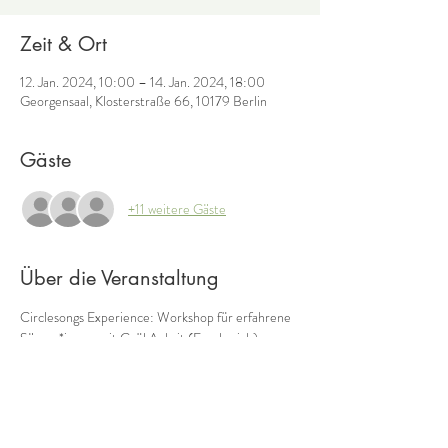
Zeit & Ort
12. Jan. 2024, 10:00 – 14. Jan. 2024, 18:00
Georgensaal, Klosterstraße 66, 10179 Berlin
Gäste
+11 weitere Gäste
Über die Veranstaltung
Circlesongs Experience: Workshop für erfahrene 
Sänger*innen mit Gaël Aubrit (Frankreich)
Gaël wird den Workshop auf englisch geben, doch 
die wesentliche Kommunikationsform wird 
ohnehin die Musik sein. Punktuell ist eine 
Übersetzung möglich.
Wann: 12. - 14.1.2024, 10 – 18 Uhr