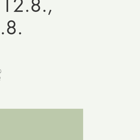
.12.8.,
.8.
)
!