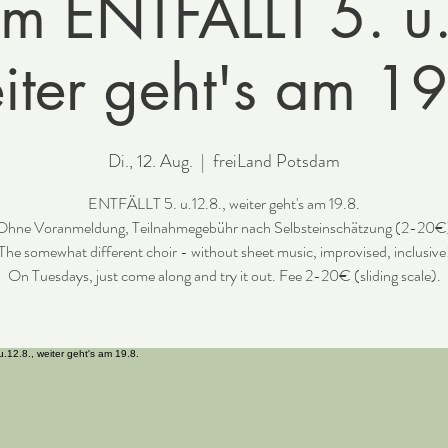
m ENTFÄLLT 5. u
iter geht's am 19
Di., 12. Aug.
  |  
freiLand Potsdam
ENTFÄLLT 5. u.12.8., weiter geht's am 19.8.
Ohne Voranmeldung, Teilnahmegebühr nach Selbsteinschätzung (2-20€
The somewhat different choir - without sheet music, improvised, inclusive
On Tuesdays, just come along and try it out. Fee 2-20€ (sliding scale).