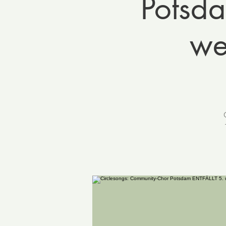
Potsda
we