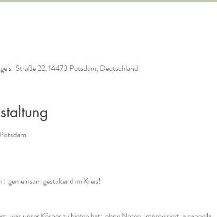
ngels-Straße 22, 14473 Potsdam, Deutschland
staltung
 Potsdam
 :  gemeinsam gestaltend im Kreis!
, was unser Körper zu bieten hat:  ohne Noten, improvisiert, a cappella