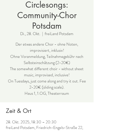
Circlesongs:
Community-Chor
Potsdam
Di., 28. Okt.
  |  
freiLand Potsdam
Der etwas andere Chor - ohne Noten,
improvisiert, inklusiv!
Ohne Voranmeldung, Teilnahmegebühr nach
Selbsteinschätzung (2-20€)
The somewhat different choir - without sheet
music, improvised, inclusive!
On Tuesdays, just come along and try it out. Fee
2-20€ (sliding scale).
Haus 1, 1.OG, Theaterraum
Zeit & Ort
28. Okt. 2025, 18:30 – 20:30
freiLand Potsdam, Friedrich-Engels-Straße 22,