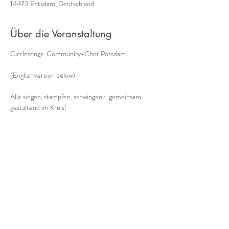
14473 Potsdam, Deutschland
Über die Veranstaltung
Circlesongs: Community-Chor Potsdam
(English version below)
Alle singen, stampfen, schwingen :  gemeinsam 
gestaltend im Kreis!
Der etwas andere Chor -
Musik aus dem Moment, mit allem, was unser 
Körper zu bieten hat:  ohne Noten, improvisiert, a 
cappella
Bodypercussion, Circlesongs, Tönen
Mehr anzeigen