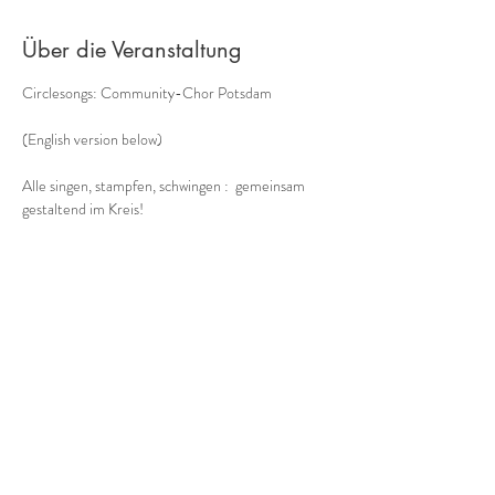
Über die Veranstaltung
Circlesongs: Community-Chor Potsdam
(English version below)
Alle singen, stampfen, schwingen :  gemeinsam 
gestaltend im Kreis!
Der etwas andere Chor -
Musik aus dem Moment, mit allem, was unser 
Körper zu bieten hat:  ohne Noten, improvisiert, a 
cappella
Bodypercussion, Circlesongs, Tönen
Mehr anzeigen