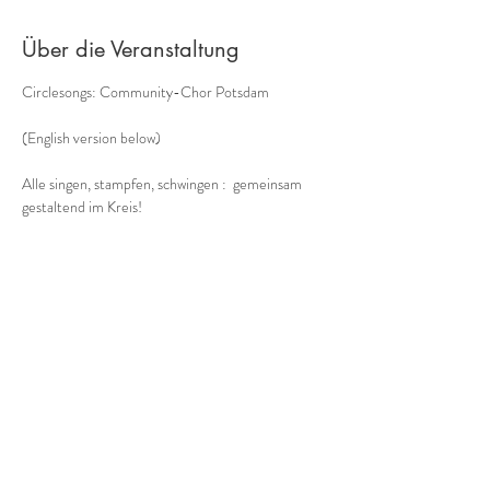
Über die Veranstaltung
Circlesongs: Community-Chor Potsdam
(English version below)
Alle singen, stampfen, schwingen :  gemeinsam 
gestaltend im Kreis!
Der etwas andere Chor -
Musik aus dem Moment, mit allem, was unser 
Körper zu bieten hat:  ohne Noten, improvisiert, a 
cappella
Bodypercussion, Circlesongs, Tönen
Mehr anzeigen