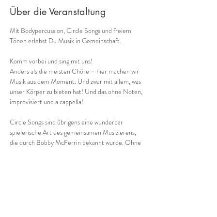
Über die Veranstaltung
Mit Bodypercussion, Circle Songs und freiem 
Tönen erlebst Du Musik in Gemeinschaft.
Komm vorbei und sing mit uns!
Anders als die meisten Chöre – hier machen wir 
Musik aus dem Moment. Und zwar mit allem, was 
unser Körper zu bieten hat! Und das ohne Noten, 
improvisiert und a cappella!
Circle Songs sind übrigens eine wunderbar 
spielerische Art des gemeinsamen Musizierens, 
die durch Bobby McFerrin bekannt wurde. Ohne 
Noten ko-kreiieren wir bei dieser angeleiteten 
Gruppenimprovisation aus dem Moment heraus 
einmalige Musik. Und keine Sorge: nichts und 
niemand mus
 kan
n!
Besser als Worte vermittelt folgendes Video 
einen lebendigen Eindruck: