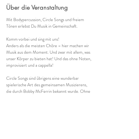
Über die Veranstaltung
Mit Bodypercussion, Circle Songs und freiem 
Tönen erlebst Du Musik in Gemeinschaft.
Komm vorbei und sing mit uns!
Anders als die meisten Chöre – hier machen wir 
Musik aus dem Moment. Und zwar mit allem, was 
unser Körper zu bieten hat! Und das ohne Noten, 
improvisiert und a cappella!
Circle Songs sind übrigens eine wunderbar 
spielerische Art des gemeinsamen Musizierens, 
die durch Bobby McFerrin bekannt wurde. Ohne 
Noten ko-kreiieren wir bei dieser angeleiteten 
Gruppenimprovisation aus dem Moment heraus 
einmalige Musik. Und keine Sorge: nichts und 
niemand mus
 kan
n!
Besser als Worte vermittelt folgendes Video 
einen lebendigen Eindruck: