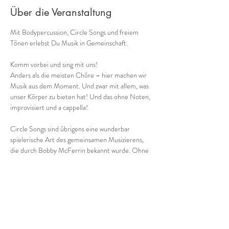
Über die Veranstaltung
Mit Bodypercussion, Circle Songs und freiem 
Tönen erlebst Du Musik in Gemeinschaft.
Komm vorbei und sing mit uns!
Anders als die meisten Chöre – hier machen wir 
Musik aus dem Moment. Und zwar mit allem, was 
unser Körper zu bieten hat! Und das ohne Noten, 
improvisiert und a cappella!
Circle Songs sind übrigens eine wunderbar 
spielerische Art des gemeinsamen Musizierens, 
die durch Bobby McFerrin bekannt wurde. Ohne 
Noten ko-kreiieren wir bei dieser angeleiteten 
Gruppenimprovisation aus dem Moment heraus 
einmalige Musik. Und keine Sorge: nichts und 
niemand mus
 kan
n!
Besser als Worte vermittelt folgendes Video 
einen lebendigen Eindruck: