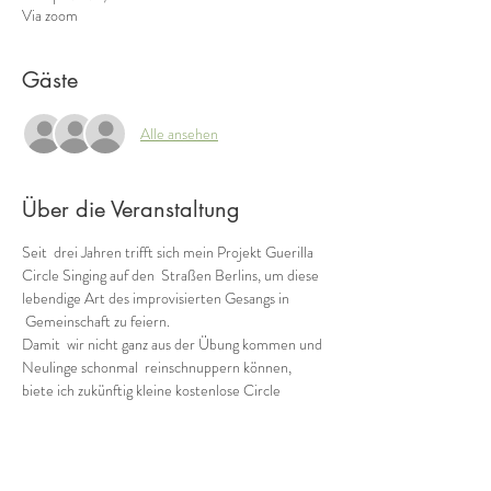
Via zoom
Gäste
Alle ansehen
Über die Veranstaltung
Seit  drei Jahren trifft sich mein Projekt Guerilla 
Circle Singing auf den  Straßen Berlins, um diese 
lebendige Art des improvisierten Gesangs in 
 Gemeinschaft zu feiern.
Damit  wir nicht ganz aus der Übung kommen und 
Neulinge schonmal  reinschnuppern können, 
biete ich zukünftig kleine kostenlose Circle 
 Singing Sessions (ca. 30min) via zoom an.
Inspiriert  von eurem Anblick, wie ihr 
stummgeschaltet aus voller Kehle mitsingt  und 
tanzt bis zum Umfallen, improvisiere ich Circle 