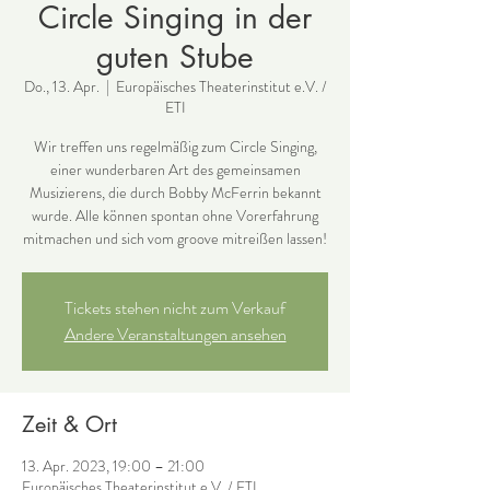
Circle Singing in der
guten Stube
Do., 13. Apr.
  |  
Europäisches Theaterinstitut e.V. /
ETI
Wir treffen uns regelmäßig zum Circle Singing,
einer wunderbaren Art des gemeinsamen
Musizierens, die durch Bobby McFerrin bekannt
wurde. Alle können spontan ohne Vorerfahrung
mitmachen und sich vom groove mitreißen lassen!
Tickets stehen nicht zum Verkauf
Andere Veranstaltungen ansehen
Zeit & Ort
13. Apr. 2023, 19:00 – 21:00
Europäisches Theaterinstitut e.V. / ETI ,