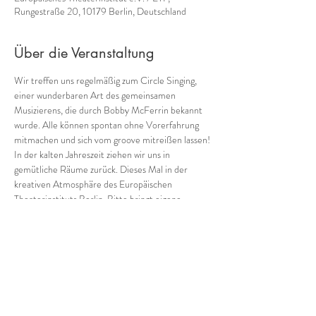
Rungestraße 20, 10179 Berlin, Deutschland
Über die Veranstaltung
Wir treffen uns regelmäßig zum Circle Singing, 
einer wunderbaren Art des gemeinsamen 
Musizierens, die durch Bobby McFerrin bekannt 
wurde. Alle können spontan ohne Vorerfahrung 
mitmachen und sich vom groove mitreißen lassen!
In der kalten Jahreszeit ziehen wir uns in 
gemütliche Räume zurück. Dieses Mal in der 
kreativen Atmosphäre des Europäischen 
Theaterinstituts Berlin. Bitte bringt eigene 
Getränke und warme Socken mit.
Wegbeschreibung: in der Rungestraße 20 in den 
zweiten Hof gehen und im Aufgang rechts in die 
erste Etage gehen.
Dort der Beschilderung bis zum Raum folgen.
Teilnahmebeitrag: 10 -15 €
Bitte bedenkt bei der Einschätzung eures 