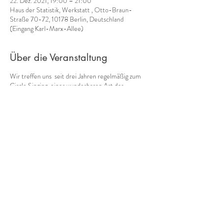
22. Dez. 2021, 19:00 – 21:00
Haus der Statistik, Werkstatt , Otto-Braun-
Straße 70-72, 10178 Berlin, Deutschland
(Eingang Karl-Marx-Allee)
Über die Veranstaltung
Wir treffen uns seit drei Jahren regelmäßig zum
Circle Singing, einer wunderbaren Art des
gemeinsamen Musizierens, die durch Bobby
McFerrin bekannt wurde. Alle können spontan
ohne Vorerfahrung mitmachen und sich vom
groove mitreißen lassen! Wir halten uns an die
Abstandsregeln.
Bitte sorgt für bewegungsfreundliche und bringt
euch Getränke mit.
5-10 € (nach Selbsteinschätzung) plus 2€ für die
Raummiete.
Damit sich alle wohlfühlen, bitte ich um ein
tagesaktuelles, negatives Testergebnis. Ihr müsst
euch selbstständig in die Anwesenheitsliste
eintragen.
Diese Veranstaltung teilen