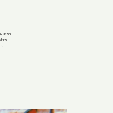
insamen
 ohne
um