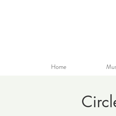
Home
Mus
Circl