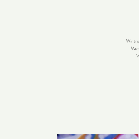
Wir tr
Musi
V